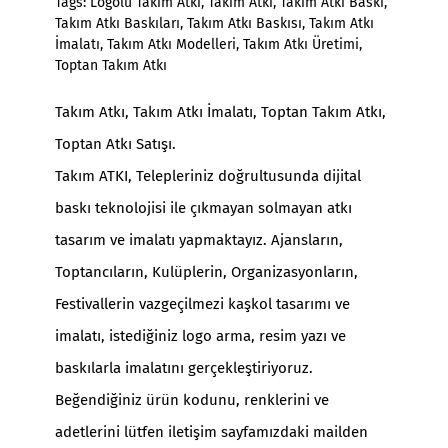
Tags:
Logolu Takım Atkı
,
Takım Atkı
,
Takım Atkı Baskı
,
Takım Atkı Baskıları
,
Takım Atkı Baskısı
,
Takım Atkı
İmalatı
,
Takım Atkı Modelleri
,
Takım Atkı Üretimi
,
Toptan Takım Atkı
Takım Atkı
,
Takım Atkı İmalatı
,
Toptan Takım Atkı
,
Toptan Atkı Satışı.
Takım ATKI, Telepleriniz doğrultusunda dijital
baskı teknolojisi ile çıkmayan solmayan atkı
tasarım ve imalatı yapmaktayız. Ajansların,
Toptancıların, Kulüplerin, Organizasyonların,
Festivallerin vazgeçilmezi kaşkol tasarımı ve
imalatı, istediğiniz logo arma, resim yazı ve
baskılarla imalatını gerçekleştiriyoruz.
Beğendiğiniz ürün kodunu, renklerini ve
adetlerini lütfen iletişim sayfamızdaki mailden