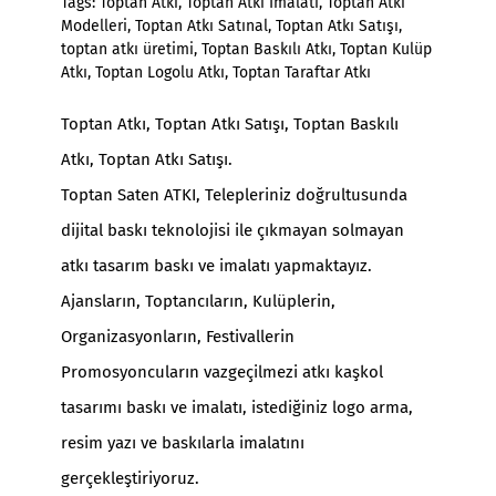
Tags:
Toptan Atkı
,
Toptan Atkı İmalatı
,
Toptan Atkı
Modelleri
,
Toptan Atkı Satınal
,
Toptan Atkı Satışı
,
toptan atkı üretimi
,
Toptan Baskılı Atkı
,
Toptan Kulüp
Atkı
,
Toptan Logolu Atkı
,
Toptan Taraftar Atkı
Toptan Atkı
,
Toptan Atkı Satışı
, Toptan Baskılı
Atkı, Toptan Atkı Satışı.
Toptan Saten ATKI, Telepleriniz doğrultusunda
dijital baskı teknolojisi ile çıkmayan solmayan
atkı tasarım baskı ve imalatı yapmaktayız.
Ajansların, Toptancıların, Kulüplerin,
Organizasyonların, Festivallerin
Promosyoncuların vazgeçilmezi atkı kaşkol
tasarımı baskı ve imalatı, istediğiniz logo arma,
resim yazı ve baskılarla imalatını
gerçekleştiriyoruz.