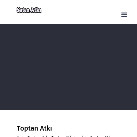
Skip
to
content
Toptan Atkı