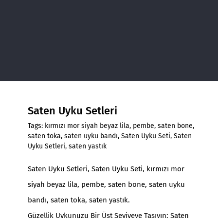
Saten Uyku Setleri
Tags:
kırmızı mor siyah beyaz lila
,
pembe
,
saten bone
,
saten toka
,
saten uyku bandı
,
Saten Uyku Seti
,
Saten
Uyku Setleri
,
saten yastık
Saten Uyku Setleri
,
Saten Uyku Seti
, kırmızı mor
siyah beyaz lila, pembe, saten bone, saten uyku
bandı, saten toka, saten yastık.
Güzellik Uykunuzu Bir Üst Seviyeye Taşıyın: Saten