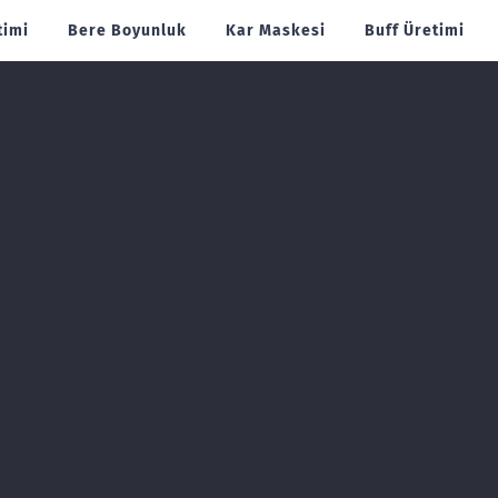
timi
Bere Boyunluk
Kar Maskesi
Buff Üretimi