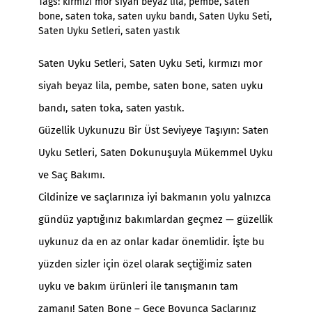
Tags:
kırmızı mor siyah beyaz lila
,
pembe
,
saten
bone
,
saten toka
,
saten uyku bandı
,
Saten Uyku Seti
,
Saten Uyku Setleri
,
saten yastık
Saten Uyku Setleri
,
Saten Uyku Seti
, kırmızı mor
siyah beyaz lila, pembe, saten bone, saten uyku
bandı, saten toka, saten yastık.
Güzellik Uykunuzu Bir Üst Seviyeye Taşıyın: Saten
Uyku Setleri, Saten Dokunuşuyla Mükemmel Uyku
ve Saç Bakımı.
Cildinize ve saçlarınıza iyi bakmanın yolu yalnızca
gündüz yaptığınız bakımlardan geçmez — güzellik
uykunuz da en az onlar kadar önemlidir. İşte bu
yüzden sizler için özel olarak seçtiğimiz saten
uyku ve bakım ürünleri ile tanışmanın tam
zamanı! Saten Bone – Gece Boyunca Saçlarınız