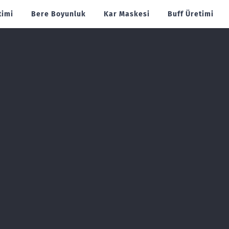
timi
Bere Boyunluk
Kar Maskesi
Buff Üretimi