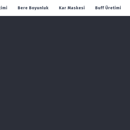
timi
Bere Boyunluk
Kar Maskesi
Buff Üretimi