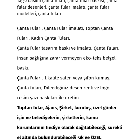
Tags:
baskılı çanta fuları
,
çanta fular baskısı
,
çanta
fular desenleri
,
çanta fular imalatı
,
çanta fular
modelleri
,
çanta fuları
Çanta Fuları
,
Çanta Fular İmalatı
, Toptan Çanta
Fuları, Kadın Çanta Fuları,
Çanta Fular tasarım baskı ve imalatı. Çanta Fuları,
insan sağlığına zarar vermeyen eko-teks belgeli
baskı.
Çanta Fuları
, 1.kalite saten veya şifon kumaş.
Çanta fuları, Dileediğiniz desen renk ve logo
resim yazı baskıları ile üretim.
Toptan fular, Ajans, Şirket, kuruluş, özel günler
için ve belediyelerin, şirketlerin, kamu
kurumlarının hediye olarak dağıtabileceği, sürekli
el altında bulundurabileceği şık ve ÖZEL