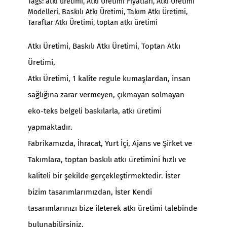
Tags:
atkı üretimi
,
Atkı Üretimi Fiyatları
,
Atkı Üretimi
Modelleri
,
Baskılı Atkı Üretimi
,
Takım Atkı Üretimi
,
Taraftar Atkı Üretimi
,
toptan atkı üretimi
Atkı Üretimi
, Baskılı Atkı Üretimi,
Toptan Atkı
Üretimi
,
Atkı Üretimi
, 1 kalite regule kumaşlardan, insan
sağlığına zarar vermeyen, çıkmayan solmayan
eko-teks belgeli baskılarla, atkı üretimi
yapmaktadır.
Fabrikamızda, İhracat, Yurt İçi, Ajans ve Şirket ve
Takımlara, toptan baskılı atkı üretimini hızlı ve
kaliteli bir şekilde gerçekleştirmektedir. İster
bizim tasarımlarımızdan, İster Kendi
tasarımlarınızı bize ileterek atkı üretimi talebinde
bulunabilirsiniz.