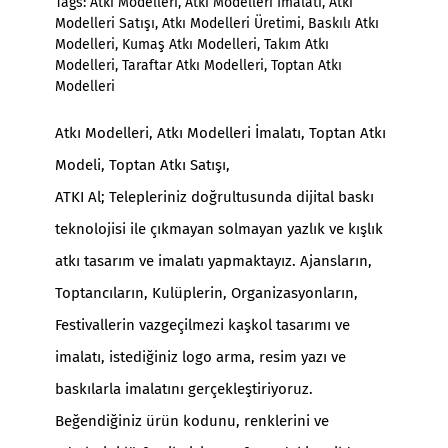
Tags:
Atkı Modelleri
,
Atkı Modelleri İmalatı
,
Atkı
Modelleri Satışı
,
Atkı Modelleri Üretimi
,
Baskılı Atkı
Modelleri
,
Kumaş Atkı Modelleri
,
Takım Atkı
Modelleri
,
Taraftar Atkı Modelleri
,
Toptan Atkı
Modelleri
Atkı Modelleri
, Atkı Modelleri İmalatı, Toptan Atkı
Modeli, Toptan Atkı Satışı,
ATKI Al; Telepleriniz doğrultusunda dijital baskı
teknolojisi ile çıkmayan solmayan yazlık ve kışlık
atkı tasarım ve imalatı yapmaktayız. Ajansların,
Toptancıların, Kulüplerin, Organizasyonların,
Festivallerin vazgeçilmezi kaşkol tasarımı ve
imalatı, istediğiniz logo arma, resim yazı ve
baskılarla imalatını gerçekleştiriyoruz.
Beğendiğiniz ürün kodunu, renklerini ve