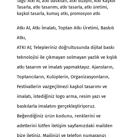
Tags:
Atkı Al
,
atkı baskıları
,
atkı dizaynı
,
Atkı Kaşkol
Tasarla
,
atkı tasarımı
,
atkı tasarla
,
atkı üretimi
,
kaşkol tasarla
,
kumaş atkı
,
promosyon atkı
Atkı Al
, Atkı İmalatı, Toptan Atkı Üretimi,
Baskılı
Atkı
,
ATKI Al; Telepleriniz doğrultusunda dijital baskı
teknolojisi ile çıkmayan solmayan yazlık ve kışlık
atkı tasarım ve imalatı yapmaktayız. Ajansların,
Toptancıların, Kulüplerin, Organizasyonların,
Festivallerin vazgeçilmezi kaşkol tasarımı ve
imalatı, istediğiniz logo arma, resim yazı ve
baskılarla imalatını gerçekleştiriyoruz.
Beğendiğiniz ürün kodunu, renklerini ve
adetlerini lütfen iletişim sayfamızdaki mailden
bize iletiniz. Mailinizi ve telefon numaranızı