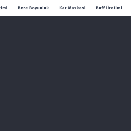
timi
Bere Boyunluk
Kar Maskesi
Buff Üretimi