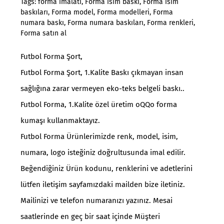
Tags:
forma imalatı
,
Forma isim baskı
,
Forma isim
baskıları
,
Forma model
,
Forma modelleri
,
Forma
numara baskı
,
Forma numara baskıları
,
Forma renkleri
,
Forma satın al
Futbol Forma Şort,
Futbol Forma Şort, 1.Kalite Baskı çıkmayan insan
sağlığına zarar vermeyen eko-teks belgeli baskı..
Futbol Forma, 1.Kalite özel üretim oQQo forma
kumaşı kullanmaktayız.
Futbol Forma Ürünlerimizde renk, model, isim,
numara, logo isteğiniz doğrultusunda imal edilir.
Beğendiğiniz Ürün kodunu, renklerini ve adetlerini
lütfen iletişim sayfamızdaki mailden bize iletiniz.
Mailinizi ve telefon numaranızı yazınız. Mesai
saatlerinde en geç bir saat içinde Müşteri