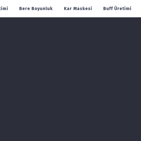
timi
Bere Boyunluk
Kar Maskesi
Buff Üretimi