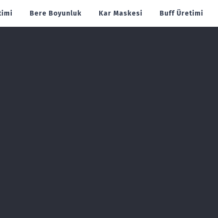
timi
Bere Boyunluk
Kar Maskesi
Buff Üretimi