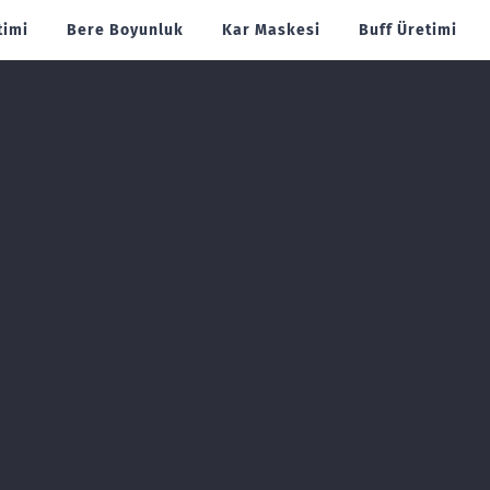
timi
Bere Boyunluk
Kar Maskesi
Buff Üretimi